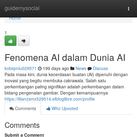
Home
guidemysocial
Togg
navi
Home
1
Fenomena AI dalam Dunia AI
kobiqmlu029571
199 days ago
News
Discuss
Pada masa kini, dunia kecerdasan buatan (AI) dipenuhi dengan
inovasi yang begitu membuka cakrawala. Salah satu
perkembangan paling signifikan adalah perkembangan dalam
bidang pengenalan gambar. Dengan kemampuannya
https://lilianzsmx529514.elbloglibre.com/profile
Comments
Who Upvoted
Comments
Submit a Comment