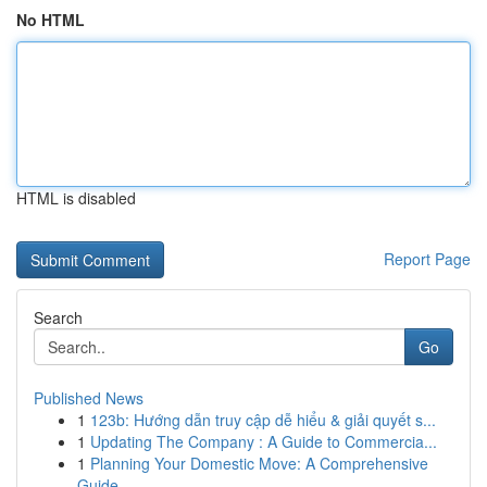
No HTML
HTML is disabled
Report Page
Search
Go
Published News
1
123b: Hướng dẫn truy cập dễ hiểu & giải quyết s...
1
Updating The Company : A Guide to Commercia...
1
Planning Your Domestic Move: A Comprehensive
Guide