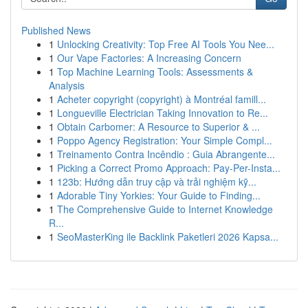
Published News
1
Unlocking Creativity: Top Free AI Tools You Nee...
1
Our Vape Factories: A Increasing Concern
1
Top Machine Learning Tools: Assessments &
Analysis
1
Acheter copyright (copyright) à Montréal famill...
1
Longueville Electrician Taking Innovation to Re...
1
Obtain Carbomer: A Resource to Superior & ...
1
Poppo Agency Registration: Your Simple Compl...
1
Treinamento Contra Incêndio : Guia Abrangente...
1
Picking a Correct Promo Approach: Pay-Per-Insta...
1
123b: Hướng dẫn truy cập và trải nghiệm kỹ...
1
Adorable Tiny Yorkies: Your Guide to Finding...
1
The Comprehensive Guide to Internet Knowledge
R...
1
SeoMasterKing ile Backlink Paketleri 2026 Kapsa...