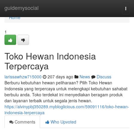
Home
guidemysocial
Togg
navi
Home
1
Toko Hewan Indonesia
Terpercaya
larissawhzw715000
207 days ago
News
Discuss
Berburu kebutuhan hewan peliharaan? Pilih Toko Hewan
Indonesia yang terpercaya untuk melengkapi kebutuhan sahabat
berbulu anda. Toko terdekat ini menyediakan beragam produk
dan layanan terbaik untuk segala jenis hewan.
https://alvinypbj350289.mybloglicious.com/59091116/toko-hewan-
indonesia-terpercaya
Comments
Who Upvoted