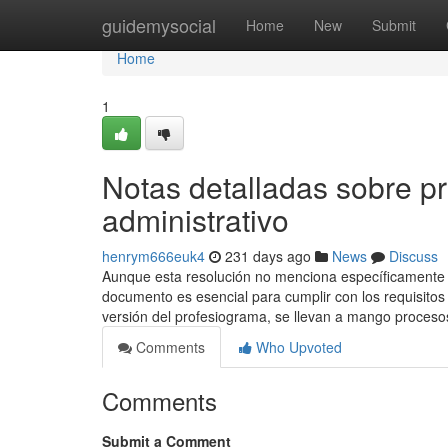
Home
guidemysocial
Home
New
Submit
Home
1
Notas detalladas sobre p
administrativo
henrym666euk4
231 days ago
News
Discuss
Aunque esta resolución no menciona específicamente e
documento es esencial para cumplir con los requisitos
versión del profesiograma, se llevan a mango procesos
Comments
Who Upvoted
Comments
Submit a Comment