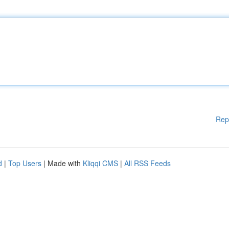
Rep
d
|
Top Users
| Made with
Kliqqi CMS
|
All RSS Feeds