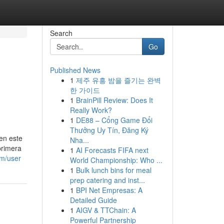
Search
Go
Published News
1
제주 유흥 밤을 즐기는 완벽
한 가이드
1
BrainPill Review: Does It
Really Work?
1
DE88 – Cổng Game Đổi
Thưởng Uy Tín, Đăng Ký
en este
Nha...
primera
1
AI Forecasts FIFA next
om/user
World Championship: Who ...
1
Bulk lunch bins for meal
prep catering and inst...
1
BPI Net Empresas: A
Detailed Guide
1
AIGV & TTChain: A
Powerful Partnership