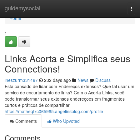
Home
guidemysocial
Togg
navi
Home
1
Links Acorta e Simplifica seus
Connections!
ineszurm331467
232 days ago
News
Discuss
Está cansado de lidar com Endereços extensos? Que tal usar um
serviço de encurtamento de links? Com o Acorta Links, você
pode transformar seus extensos endereçoes em fragmentos
curtos e práticos de compartilhar.
https://matheqfxc065965.angelinsblog.com/profile
Comments
Who Upvoted
Comments