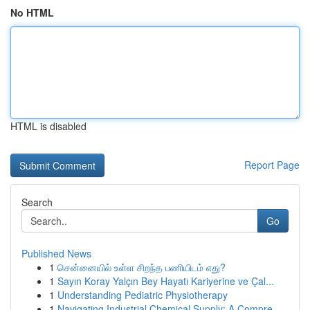
No HTML
HTML is disabled
Report Page
Search
Go
Published News
1
சென்னையில் உள்ள சிறந்த பணியிடம் எது?
1
Sayın Koray Yalçın Bey Hayatı Kariyerine ve Çal...
1
Understanding Pediatric Physiotherapy
1
Navigating Industrial Chemical Supply: A Compre...