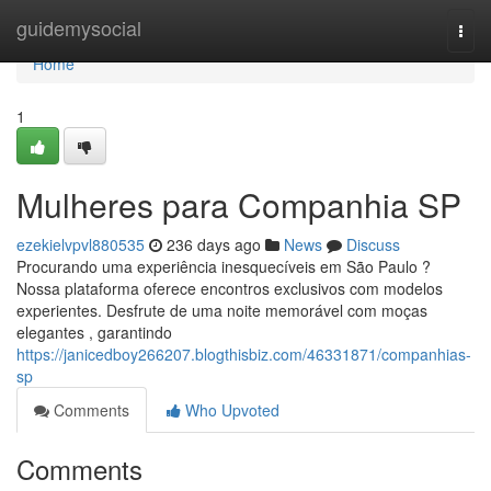
Home
guidemysocial
Togg
navi
Home
1
Mulheres para Companhia SP
ezekielvpvl880535
236 days ago
News
Discuss
Procurando uma experiência inesquecíveis em São Paulo ?
Nossa plataforma oferece encontros exclusivos com modelos
experientes. Desfrute de uma noite memorável com moças
elegantes , garantindo
https://janicedboy266207.blogthisbiz.com/46331871/companhias-
sp
Comments
Who Upvoted
Comments