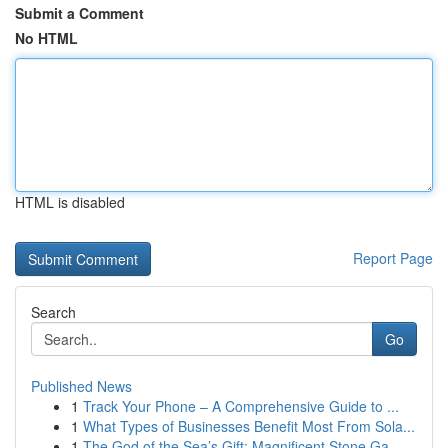
Submit a Comment
No HTML
HTML is disabled
Report Page
Search
Go
Published News
1
Track Your Phone – A Comprehensive Guide to ...
1
What Types of Businesses Benefit Most From Sola...
1
The God of the Sea’s Gift: Magnificent Stone Ga...