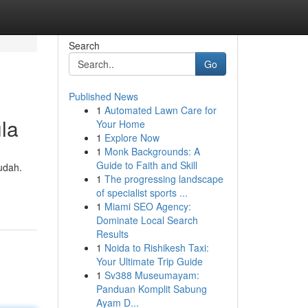
Search
Go
Published News
1
Automated Lawn Care for
la
Your Home
1
Explore Now
1
Monk Backgrounds: A
Guide to Faith and Skill
udah.
1
The progressing landscape
of specialist sports ...
1
Miami SEO Agency:
Dominate Local Search
Results
1
Noida to Rishikesh Taxi:
Your Ultimate Trip Guide
1
Sv388 Museumayam:
Panduan Komplit Sabung
Ayam D...