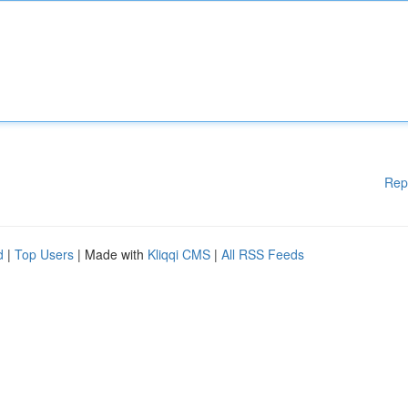
Rep
d
|
Top Users
| Made with
Kliqqi CMS
|
All RSS Feeds