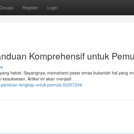
Groups
Register
Login
anduan Komprehensif untuk Pemu
ss
h yang hebat. Sayangnya, memahami pasar emas bukanlah hal yang m
 kesuksesan. Artikel ini akan menjadi
as-panduan-lengkap-untuk-pemula-52207294