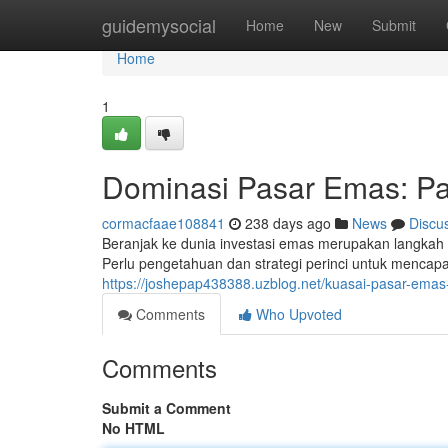
Home
guidemysocial
Home
New
Submit
Home
1
Dominasi Pasar Emas: P
cormacfaae108841
238 days ago
News
Discu
Beranjak ke dunia investasi emas merupakan langka
Perlu pengetahuan dan strategi perinci untuk mencapai
https://joshepap438388.uzblog.net/kuasai-pasar-em
Comments
Who Upvoted
Comments
Submit a Comment
No HTML