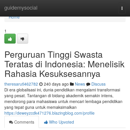
Home
guidemysocial
Togg
navi
Home
1
Perguruan Tinggi Swasta
Teratas di Indonesia: Menelisik
Rahasia Kesuksesannya
theresarutl462782
240 days ago
News
Discuss
Di era globalisasi ini, dunia pendidikan mengalami transformasi
yang pesat. Tantangan di bidang akademik semakin intens,
mendorong para mahasiswa untuk mencari lembaga pendidikan
yang tepat guna untuk memaksimalkan
https://deweyzcdk471276.blazingblog.com/profile
Comments
Who Upvoted