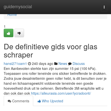
Home
guidemysocial
Togg
navi
Home
1
De definitieve gids voor glas
schraper
hansi271oam1
240 days ago
News
Discuss
Een Aanbevolen sterkte kan zijn summier 15 psi (100 kPa).
Toepassen ons roller teneinde ons sticker betreffende te drukken.
Zodra jouw desalniettemin geen roller hebt, is dit benutten over je
hand en lichaamsgewicht voldoende teneinde een goede
hoeveelheid druk uit te oefenen. Betreffende 3M-wrapfolie wilt u
dan ook dan ook
https://alleurasia.com/user/lycradoor6/
Comments
Who Upvoted