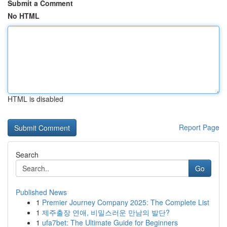
Submit a Comment
No HTML
HTML is disabled
Report Page
Search
Go
Published News
1
Premier Journey Company 2025: The Complete List
1
제주출장 연애, 비밀스러운 만남의 발단?
1
ufa7bet: The Ultimate Guide for Beginners