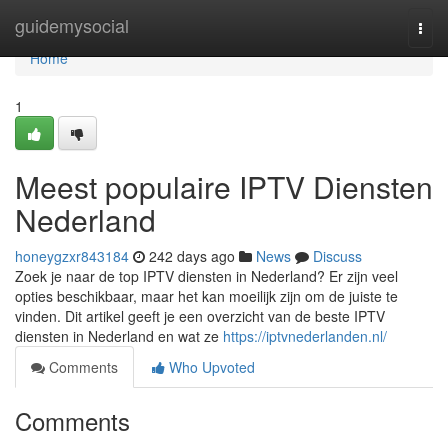
Home
guidemysocial
Togg
navi
Home
1
Meest populaire IPTV Diensten
Nederland
honeygzxr843184
242 days ago
News
Discuss
Zoek je naar de top IPTV diensten in Nederland? Er zijn veel
opties beschikbaar, maar het kan moeilijk zijn om de juiste te
vinden. Dit artikel geeft je een overzicht van de beste IPTV
diensten in Nederland en wat ze
https://iptvnederlanden.nl/
Comments
Who Upvoted
Comments