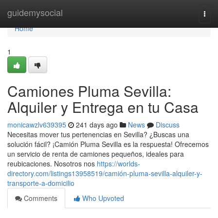
Home
guidemysocial
Togg
navi
Home
1
Camiones Pluma Sevilla:
Alquiler y Entrega en tu Casa
monicawzlv639395
241 days ago
News
Discuss
Necesitas mover tus pertenencias en Sevilla? ¿Buscas una
solución fácil? ¡Camión Pluma Sevilla es la respuesta! Ofrecemos
un servicio de renta de camiones pequeños, ideales para
reubicaciones. Nosotros nos
https://worlds-
directory.com/listings13958519/camión-pluma-sevilla-alquiler-y-
transporte-a-domicilio
Comments
Who Upvoted