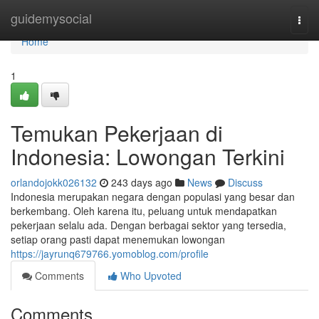
Home
guidemysocial
Togg
navi
Home
1
Temukan Pekerjaan di
Indonesia: Lowongan Terkini
orlandojokk026132
243 days ago
News
Discuss
Indonesia merupakan negara dengan populasi yang besar dan
berkembang. Oleh karena itu, peluang untuk mendapatkan
pekerjaan selalu ada. Dengan berbagai sektor yang tersedia,
setiap orang pasti dapat menemukan lowongan
https://jayrunq679766.yomoblog.com/profile
Comments
Who Upvoted
Comments