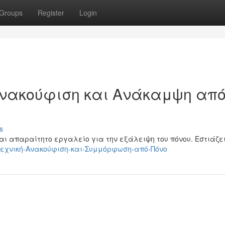
Groups
Register
Login
Ανακούφιση και Ανάκαμψη απ
s
αι απαραίτητο εργαλείο για την εξάλειψη του πόνου. Εστιάζει
ης-Τεχνική-Ανακούφιση-και-Συμμόρφωση-από-Πόνο