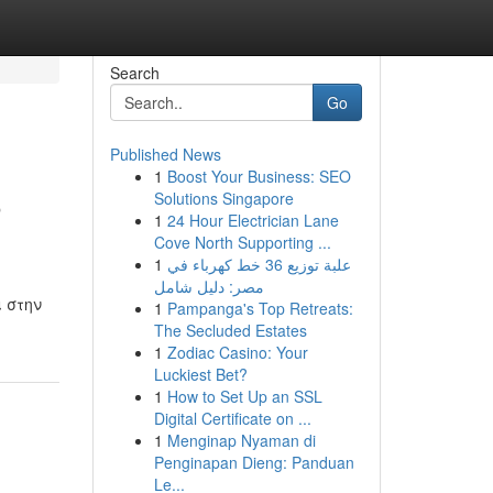
Search
Go
Published News
1
Boost Your Business: SEO
ό
Solutions Singapore
1
24 Hour Electrician Lane
Cove North Supporting ...
1
علبة توزيع 36 خط كهرباء في
مصر: دليل شامل
 στην
1
Pampanga's Top Retreats:
The Secluded Estates
1
Zodiac Casino: Your
Luckiest Bet?
1
How to Set Up an SSL
Digital Certificate on ...
1
Menginap Nyaman di
Penginapan Dieng: Panduan
Le...