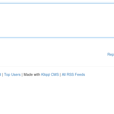
Rep
d
|
Top Users
| Made with
Kliqqi CMS
|
All RSS Feeds