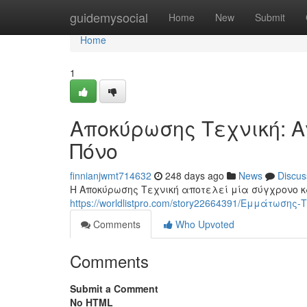
Home
guidemysocial
Home
New
Submit
Home
1
Αποκύρωσης Τεχνική: 
Πόνο
finnianjwmt714632
248 days ago
News
Discus
Η Αποκύρωσης Τεχνική αποτελεί μία σύγχρονο κ
https://worldlistpro.com/story22664391/Εμμάτωσ
Comments
Who Upvoted
Comments
Submit a Comment
No HTML