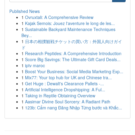
Published News
1
Ovruxtali: A Comprehensive Review
1
Kajak Semois: Jouez l'aventure le long de les...
1
Sustainable Backyard Maintenance Techniques
Bey...
1
日本の相撲観戦チケットの買い方：外国人向けガイ
ド
1
Research Peptides: A Comprehensive Introduction
1
Score Big Savings: The Ultimate Gift Card Deals...
1
iptv maroc
1
Boost Your Business: Social Media Marketing Exp...
1
Mix77: Your top hub for UK and Chinese tra...
1
Get Huge : Dewalt's Clearance Pallets -...
1
Artificial Intelligence Dropshipping: A Ful...
1
Taking in Reptile Obtaining Overview
1
Aasimar Divine Soul Sorcery: A Radiant Path
1
123b: Cẩm nang Đăng Nhập Từng bước và Khắc...