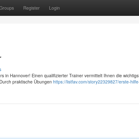
Groups
Register
Login
r
s
urs in Hannover! Einen qualifizierter Trainer vermittelt Ihnen die wichtig
. Durch praktische Übungen
https://listfav.com/story22329827/erste-hilfe