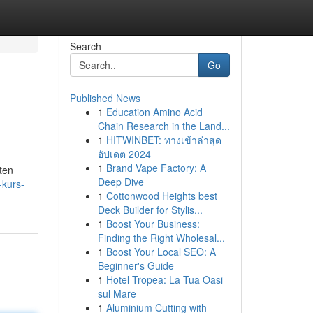
Search
Go
Published News
1
Education Amino Acid
Chain Research in the Land...
1
HITWINBET: ทางเข้าล่าสุด
อัปเดต 2024
1
Brand Vape Factory: A
sten
Deep Dive
-kurs-
1
Cottonwood Heights best
Deck Builder for Stylis...
1
Boost Your Business:
Finding the Right Wholesal...
1
Boost Your Local SEO: A
Beginner's Guide
1
Hotel Tropea: La Tua Oasi
sul Mare
1
Aluminium Cutting with