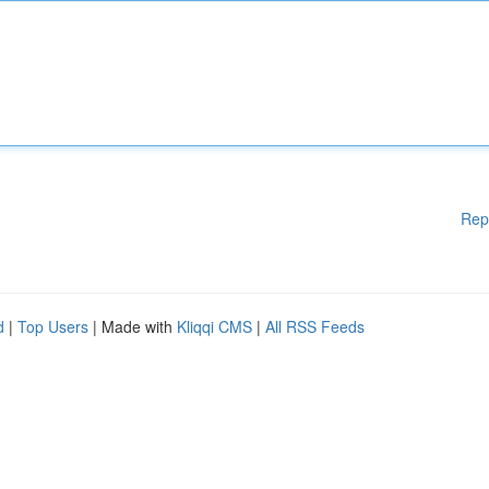
Rep
d
|
Top Users
| Made with
Kliqqi CMS
|
All RSS Feeds