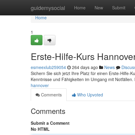
Home
guidemysocial
Home
New
Submit
Home
1
Erste-Hilfe-Kurs Hannove
esmeexlub259054
264 days ago
News
Discus
Sichern Sie sich jetzt Ihre Platz für einen Erste-Hilfe-K
Kenntnisse und Fähigkeiten im Umgang mit Notfällen
hannover
Comments
Who Upvoted
Comments
Submit a Comment
No HTML