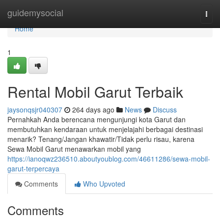
Home
guidemysocial
Togg
navi
Home
1
Rental Mobil Garut Terbaik
jaysonqsjr040307
264 days ago
News
Discuss
Pernahkah Anda berencana mengunjungi kota Garut dan
membutuhkan kendaraan untuk menjelajahi berbagai destinasi
menarik? Tenang/Jangan khawatir/Tidak perlu risau, karena
Sewa Mobil Garut menawarkan mobil yang
https://ianoqwz236510.aboutyoublog.com/46611286/sewa-mobil-
garut-terpercaya
Comments
Who Upvoted
Comments