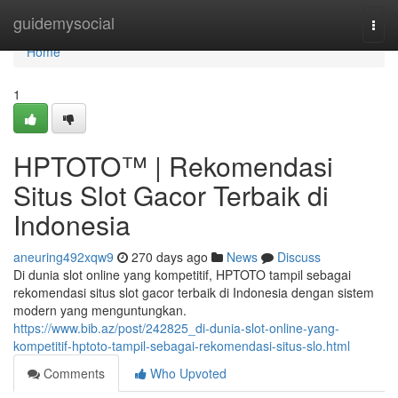
Home
guidemysocial
Togg
navi
Home
1
HPTOTO™ | Rekomendasi
Situs Slot Gacor Terbaik di
Indonesia
aneuring492xqw9
270 days ago
News
Discuss
Di dunia slot online yang kompetitif, HPTOTO tampil sebagai
rekomendasi situs slot gacor terbaik di Indonesia dengan sistem
modern yang menguntungkan.
https://www.bib.az/post/242825_di-dunia-slot-online-yang-
kompetitif-hptoto-tampil-sebagai-rekomendasi-situs-slo.html
Comments
Who Upvoted