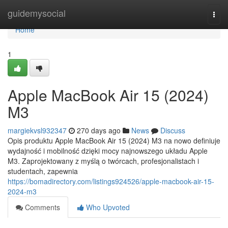
Home
guidemysocial
Togg
navi
Home
1
Apple MacBook Air 15 (2024)
M3
margiekvsl932347
270 days ago
News
Discuss
Opis produktu Apple MacBook Air 15 (2024) M3 na nowo definiuje
wydajność i mobilność dzięki mocy najnowszego układu Apple
M3. Zaprojektowany z myślą o twórcach, profesjonalistach i
studentach, zapewnia
https://bomadirectory.com/listings924526/apple-macbook-air-15-
2024-m3
Comments
Who Upvoted