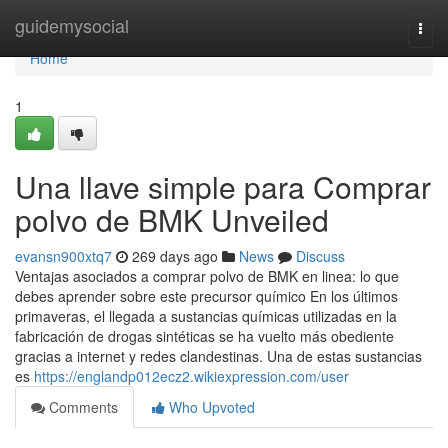
Home
guidemysocial
Togg
navi
Home
1
Una llave simple para Comprar
polvo de BMK Unveiled
evansn900xtq7
269 days ago
News
Discuss
Ventajas asociados a comprar polvo de BMK en linea: lo que
debes aprender sobre este precursor químico En los últimos
primaveras, el llegada a sustancias químicas utilizadas en la
fabricación de drogas sintéticas se ha vuelto más obediente
gracias a internet y redes clandestinas. Una de estas sustancias
es
https://englandp012ecz2.wikiexpression.com/user
Comments
Who Upvoted