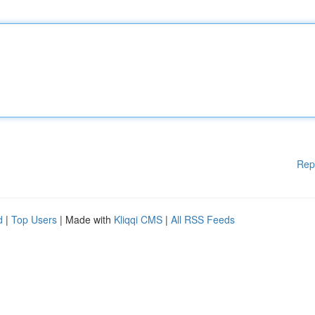
Rep
d
|
Top Users
| Made with
Kliqqi CMS
|
All RSS Feeds