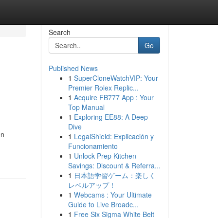
Search
Go
Published News
1
SuperCloneWatchVIP: Your
Premier Rolex Replic...
1
Acquire FB777 App : Your
Top Manual
1
Exploring EE88: A Deep
Dive
en
1
LegalShield: Explicación y
Funcionamiento
1
Unlock Prep Kitchen
Savings: Discount & Referra...
1
日本語学習ゲーム：楽しく
レベルアップ！
1
Webcams : Your Ultimate
Guide to Live Broadc...
1
Free Six Sigma White Belt