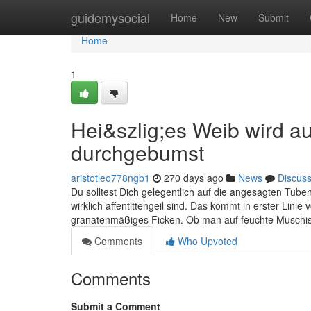
Home
guidemysocial
Home
New
Submit
Home
1
Hei&szlig;es Weib wird 
durchgebumst
aristotleo778ngb1
270 days ago
News
Discus
Du solltest Dich gelegentlich auf die angesagten Tuben 
wirklich affentittengeil sind. Das kommt in erster Linie v
granatenmäßiges Ficken. Ob man auf feuchte Muschis,
Comments
Who Upvoted
Comments
Submit a Comment