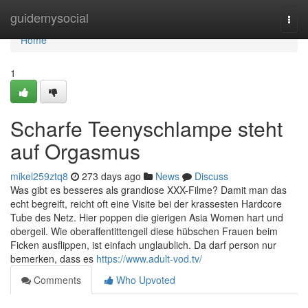
Home
guidemysocial
Togg
navi
Home
1
Scharfe Teenyschlampe steht
auf Orgasmus
mikel259ztq8
273 days ago
News
Discuss
Was gibt es besseres als grandiose XXX-Filme? Damit man das
echt begreift, reicht oft eine Visite bei der krassesten Hardcore
Tube des Netz. Hier poppen die gierigen Asia Women hart und
obergeil. Wie oberaffentittengeil diese hübschen Frauen beim
Ficken ausflippen, ist einfach unglaublich. Da darf person nur
bemerken, dass es
https://www.adult-vod.tv/
Comments
Who Upvoted