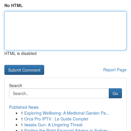
No HTML
HTML is disabled
Report Page
Search
Go
Published News
1
Exploring Wellbeing: A Medicinal Garden Pa...
1
Orca Pro IPTV : Le Guide Complet
1
Iwaata Gun: A Lingering Threat
1
Finding the Right Financial Advisor in Sydney