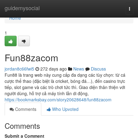
Home
guidemysocial
Togg
navi
Home
1
Fun88zacom
jordan8c66fwi5
272 days ago
News
Discuss
Fun88 là trang web này cung cấp đa dạng các tùy chọn: từ cá
cược thể thao (đặc biệt là cricket, bóng đá…), đến casino trực
tiếp, slot game và các trò chơi tức thì. Giao diện thân thiện với
người dùng, hỗ trợ cả máy tính lẫn di động,
https://bookmarksbay.com/story20628648/fun88zacom
Comments
Who Upvoted
Comments
Submit a Comment