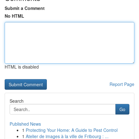
Submit a Comment
No HTML
HTML is disabled
Report Page
Search
Go
Published News
1
Protecting Your Home: A Guide to Pest Control
1
Atelier de images à la ville de Fribourg : ...