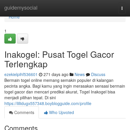
Home
guidemysocial
Togg
navi
Home
1
Inakogel: Pusat Togel Gacor
Terlengkap
ezekielpihf536601
271 days ago
News
Discuss
Bermain togel online memang semakin populer di kalangan
pecinta angka. Bagi kamu yang ingin merasakan sensasi bermain
togel gacor dan mencari prediksi akurat, Togel Inakogel bisa
menjadi pilihan tepat. Di sini
https://lillidugx557348.boyblogguide.com/profile
Comments
Who Upvoted
Comments