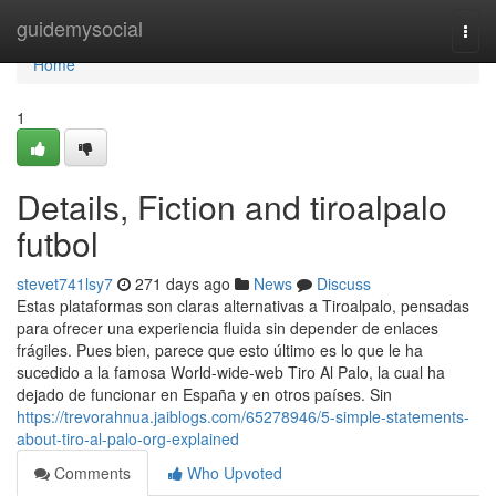
Home
guidemysocial
Togg
navi
Home
1
Details, Fiction and tiroalpalo
futbol
stevet741lsy7
271 days ago
News
Discuss
Estas plataformas son claras alternativas a Tiroalpalo, pensadas
para ofrecer una experiencia fluida sin depender de enlaces
frágiles. Pues bien, parece que esto último es lo que le ha
sucedido a la famosa World-wide-web Tiro Al Palo, la cual ha
dejado de funcionar en España y en otros países. Sin
https://trevorahnua.jaiblogs.com/65278946/5-simple-statements-
about-tiro-al-palo-org-explained
Comments
Who Upvoted