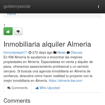
Home
guidemysocial
Togg
navi
Home
1
Inmobiliaria alquiler Almeria
honorejoseph71
272 days ago
News
Discuss
En KW Almería te ayudamos a encontrar las mejores
propiedades en Almería. Especialistas en venta y alquiler de
pisos, ofrecemos asesoramiento profesional y un servicio
cercano. Si buscas una agencia inmobiliaria en Almería de
confianza, descubre cómo hacer realidad tu proyecto con la
mejor inmobiliaria en Almería.
https://almeria.kw.com/
Comments
Who Upvoted
Comments