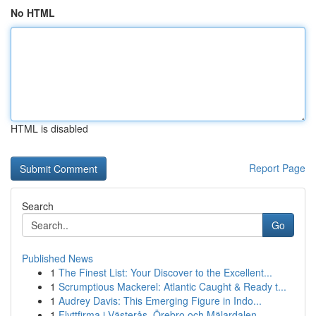
No HTML
HTML is disabled
Report Page
Search
Go
Published News
1
The Finest List: Your Discover to the Excellent...
1
Scrumptious Mackerel: Atlantic Caught & Ready t...
1
Audrey Davis: This Emerging Figure in Indo...
1
Flyttfirma i Västerås, Örebro och Mälardalen – ...