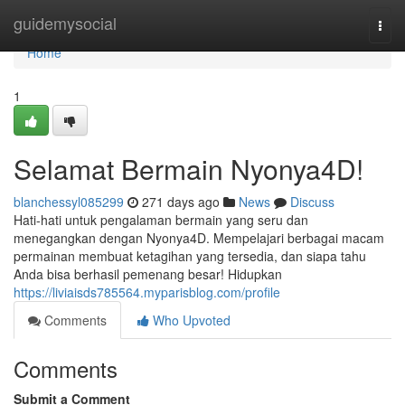
Home
guidemysocial
Togg
navi
Home
1
Selamat Bermain Nyonya4D!
blanchessyl085299
271 days ago
News
Discuss
Hati-hati untuk pengalaman bermain yang seru dan
menegangkan dengan Nyonya4D. Mempelajari berbagai macam
permainan membuat ketagihan yang tersedia, dan siapa tahu
Anda bisa berhasil pemenang besar! Hidupkan
https://liviaisds785564.myparisblog.com/profile
Comments
Who Upvoted
Comments
Submit a Comment