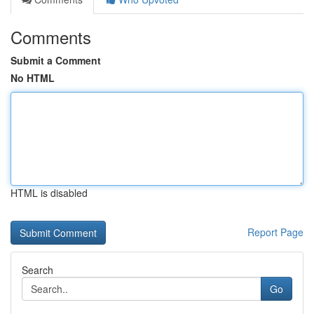
Comments
Submit a Comment
No HTML
HTML is disabled
Report Page
Search
Go