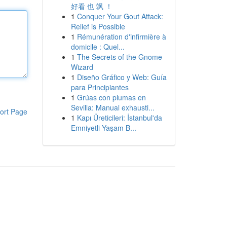
好看 也 飒 ！
1
Conquer Your Gout Attack:
Relief is Possible
1
Rémunération d'infirmière à
domicile : Quel...
1
The Secrets of the Gnome
Wizard
1
Diseño Gráfico y Web: Guía
para Principiantes
1
Grúas con plumas en
Sevilla: Manual exhausti...
ort Page
1
Kapı Üreticileri: İstanbul'da
Emniyetli Yaşam B...