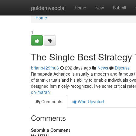
Home
guidemysocial
Home
New
Submit
Home
1
The Single Best Strategy 
brianp429fnu6
292 days ago
News
Discuss
Ramapada Acharjee is usually a modern and famous tant
of tantrik rituals and his ability to enable individuals 
designed him nicely-recognized. I've some critical ref
on-maran
Comments
Who Upvoted
Comments
Submit a Comment