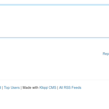
Rep
d
|
Top Users
| Made with
Kliqqi CMS
|
All RSS Feeds