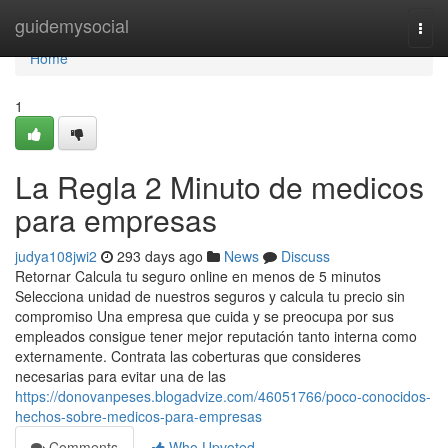
Home
guidemysocial
Togg
navi
Home
1
La Regla 2 Minuto de medicos
para empresas
judya108jwi2
293 days ago
News
Discuss
Retornar Calcula tu seguro online en menos de 5 minutos
Selecciona unidad de nuestros seguros y calcula tu precio sin
compromiso Una empresa que cuida y se preocupa por sus
empleados consigue tener mejor reputación tanto interna como
externamente. Contrata las coberturas que consideres
necesarias para evitar una de las
https://donovanpeses.blogadvize.com/46051766/poco-conocidos-
hechos-sobre-medicos-para-empresas
Comments
Who Upvoted