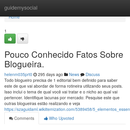
Home
guidemysocial
Home
1
Pouco Conhecido Fatos Sobre
Blogueira.
helenm035prt0
295 days ago
News
Discuss
Todo blogueiro precisa de 1 editorial bem definido para saber
este de que vai abordar de forma rotineira utilizando seus posts.
Isso inclui o tema de qual você vai tratar e o nicho ao qual vai
pertencer. Identifique lacunas por mercado: Pesquise este que
outras blogueiras estão realizando e veja
https://szaguidaml.wikiitemization.com/5389458/5_elementos_esse
Comments
Who Upvoted