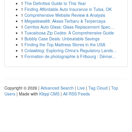
1
The Definitive Guide to This Year
1
Finding Affordable Auto Insurance in Tulsa, OK
1
Comprehensive Website Review & Analysis
1
Megadewa88: Akses Terbaru & Terpercaya
1
Cerritos Auto Glass: Glass Replacement Spec...
1
Tuscaloosa Zip Codes: A Comprehensive Guide
1
Bubbly Case Deals: Unbeatable Savings
1
Finding the Top Mattress Stores in the USA
1
Cnlawblog: Exploring China's Regulatory Lands...
1
Formation de photographie à Fribourg : Démar...
Copyright © 2026 |
Advanced Search
|
Live
|
Tag Cloud
|
Top
Users
| Made with
Kliqqi CMS
|
All RSS Feeds