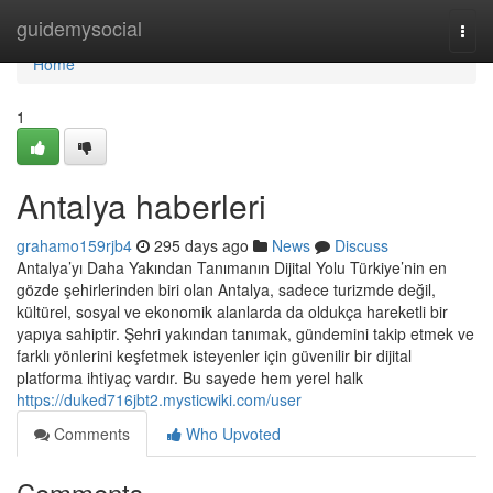
Home
guidemysocial
Togg
navi
Home
1
Antalya haberleri
grahamo159rjb4
295 days ago
News
Discuss
Antalya’yı Daha Yakından Tanımanın Dijital Yolu Türkiye’nin en
gözde şehirlerinden biri olan Antalya, sadece turizmde değil,
kültürel, sosyal ve ekonomik alanlarda da oldukça hareketli bir
yapıya sahiptir. Şehri yakından tanımak, gündemini takip etmek ve
farklı yönlerini keşfetmek isteyenler için güvenilir bir dijital
platforma ihtiyaç vardır. Bu sayede hem yerel halk
https://duked716jbt2.mysticwiki.com/user
Comments
Who Upvoted
Comments