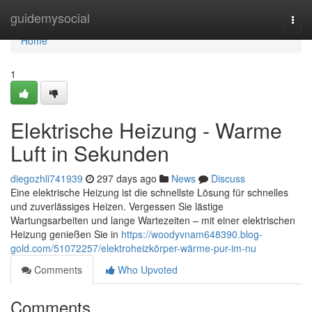
Home
guidemysocial
Togg
navi
Home
1
Elektrische Heizung - Warme
Luft in Sekunden
diegozhli741939
297 days ago
News
Discuss
Eine elektrische Heizung ist die schnellste Lösung für schnelles
und zuverlässiges Heizen. Vergessen Sie lästige
Wartungsarbeiten und lange Wartezeiten – mit einer elektrischen
Heizung genießen Sie in
https://woodyvnam648390.blog-
gold.com/51072257/elektroheizkörper-wärme-pur-im-nu
Comments
Who Upvoted
Comments