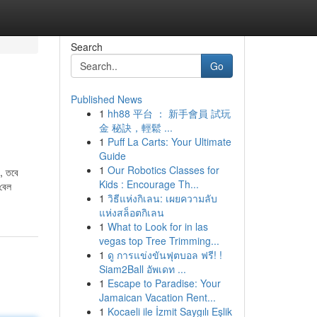
Search
Go
Published News
1
hh88 平台 ： 新手會員 試玩
金 秘訣，輕鬆 ...
1
Puff La Carts: Your Ultimate
Guide
1
Our Robotics Classes for
, তবে
Kids : Encourage Th...
 বেল
1
วิธีแห่งกิเลน: เผยความลับ
แห่งสล็อตกิเลน
1
What to Look for in las
vegas top Tree Trimming...
1
ดู การแข่งขันฟุตบอล ฟรี! !
Siam2Ball อัพเดท ...
1
Escape to Paradise: Your
Jamaican Vacation Rent...
1
Kocaeli ile İzmit Saygılı Eşlik