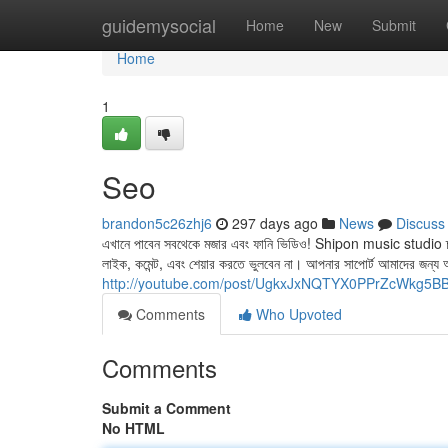
Home
guidemysocial
Home
New
Submit
Home
1
Seo
brandon5c26zhj6
297 days ago
News
Discuss
এখানে পাবেন সবথেকে মজার এবং ফানি ভিডিও! Shipon music studio চ্যা
লাইক, কমেন্ট, এবং শেয়ার করতে ভুলবেন না। আপনার সাপোর্ট আমাদের জন্য অনে
http://youtube.com/post/UgkxJxNQTYX0PPrZcWkg5
Comments
Who Upvoted
Comments
Submit a Comment
No HTML