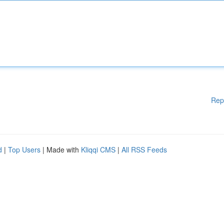
Rep
d
|
Top Users
| Made with
Kliqqi CMS
|
All RSS Feeds