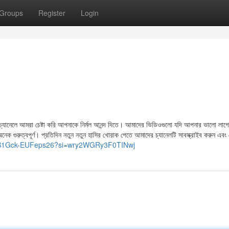
Groups
Register
Login
নেলে আমরা চেষ্টা করি আপনাকে নির্মল আনন্দ দিতে। আমাদের ভিডিওগুলো যদি আপনার ভালো লাগে
ক গুরুত্বপূর্ণ। প্রতিদিন নতুন নতুন হাসির খোরাক পেতে আমাদের চ্যানেলটি সাবস্ক্রাইব করুন এবং
BB1Gck-EUFeps26?si=wry2WGRy3F0TINwj