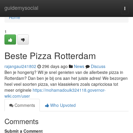
Home
guidemysocial
Togg
navi
Home
1
Beste Pizza Rotterdam
rajangaui241802
296 days ago
News
Discuss
Ben je hongerig? Wil je snel genieten van de allerbeste pizza in
Rotterdam? Dan ben je bij ons aan het juiste adres! We bezorgen
heel veel soorten pizza, van klassiekers zoals capricciosa tot
meer originele
https://mohamadouik324118.governor-
wiki.com/user
Comments
Who Upvoted
Comments
Submit a Comment