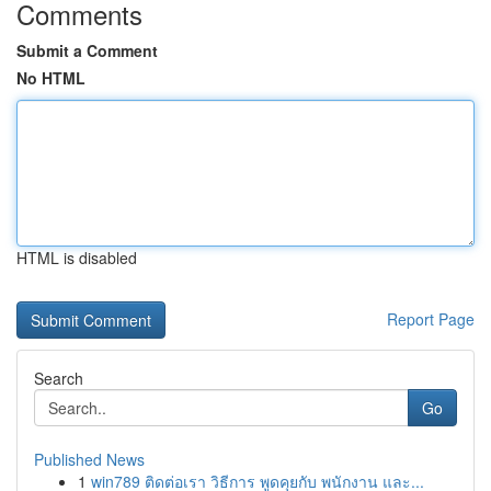
Comments
Submit a Comment
No HTML
HTML is disabled
Report Page
Search
Go
Published News
1
win789 ติดต่อเรา วิธีการ พูดคุยกับ พนักงาน และ...