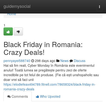
Home
guidemysocial
Togg
navi
Home
1
Black Friday in Romania:
Crazy Deals!
pennyayei588740
298 days ago
News
Discuss
Hai să fim reali, Cyber Monday în România este evenimentul
anului! Toată lumea se pregătește pentru zeci de oferte
incredibile pe tot felul de produse. {Fie că ești unshopaholic sau
doar vrei să faci unii
https://elodiefeax494789.fitnell.com/78658324/black-friday-in-
romania-crazy-deals
Comments
Who Upvoted