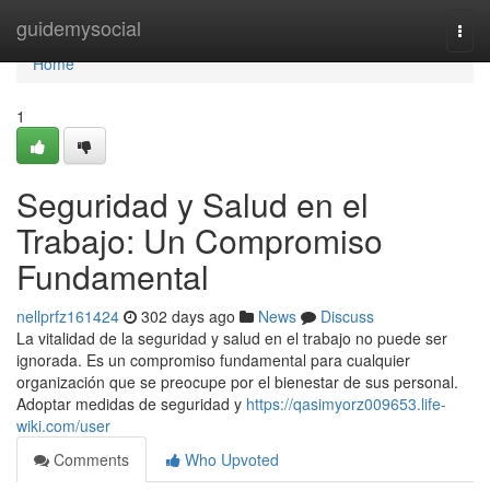
Home
guidemysocial
Togg
navi
Home
1
Seguridad y Salud en el
Trabajo: Un Compromiso
Fundamental
nellprfz161424
302 days ago
News
Discuss
La vitalidad de la seguridad y salud en el trabajo no puede ser
ignorada. Es un compromiso fundamental para cualquier
organización que se preocupe por el bienestar de sus personal.
Adoptar medidas de seguridad y
https://qasimyorz009653.life-
wiki.com/user
Comments
Who Upvoted