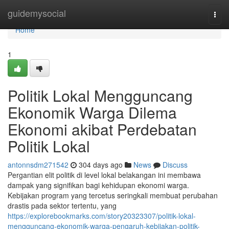
Home
guidemysocial
Togg
navi
Home
1
Politik Lokal Mengguncang
Ekonomik Warga Dilema
Ekonomi akibat Perdebatan
Politik Lokal
antonnsdm271542
304 days ago
News
Discuss
Pergantian elit politik di level lokal belakangan ini membawa
dampak yang signifikan bagi kehidupan ekonomi warga.
Kebijakan program yang tercetus seringkali membuat perubahan
drastis pada sektor tertentu, yang
https://explorebookmarks.com/story20323307/politik-lokal-
mengguncang-ekonomik-warga-pengaruh-kebijakan-politik-