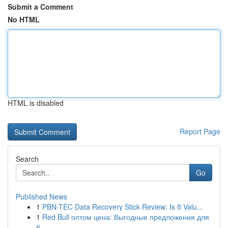
Submit a Comment
No HTML
HTML is disabled
Report Page
Search
Go
Published News
1
PBN-TEC Data Recovery Stick Review: Is It Valu...
1
Red Bull оптом цена: Выгодные предложения для
б...