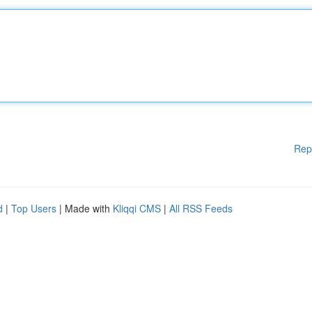
Rep
d
|
Top Users
| Made with
Kliqqi CMS
|
All RSS Feeds