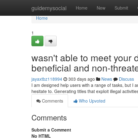
Home
guidemysocial
Home
New
Submit
Home
1
wasn't able to meet your 
beneficial and non-threate
jayaxtbz118994
303 days ago
News
Discuss
I am designed help users with a range of tasks, but I a
hesitate to. Generating titles that exploit illegal activit
Comments
Who Upvoted
Comments
Submit a Comment
No HTML