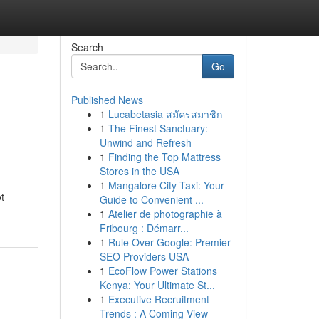
Search
Go
Published News
1
Lucabetasia สมัครสมาชิก
1
The Finest Sanctuary:
Unwind and Refresh
1
Finding the Top Mattress
Stores in the USA
1
Mangalore City Taxi: Your
t
Guide to Convenient ...
1
Atelier de photographie à
Fribourg : Démarr...
1
Rule Over Google: Premier
SEO Providers USA
1
EcoFlow Power Stations
Kenya: Your Ultimate St...
1
Executive Recruitment
Trends : A Coming View