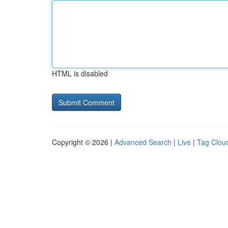
HTML is disabled
Copyright © 2026 |
Advanced Search
|
Live
|
Tag Clou