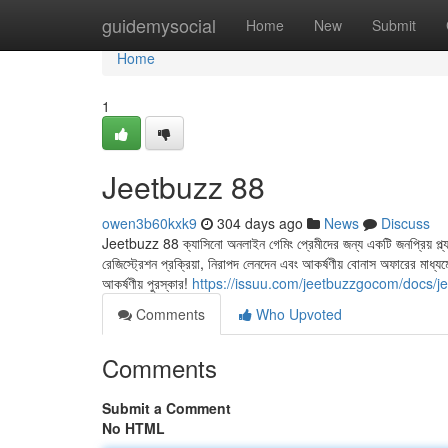
Home
guidemysocial
Home
New
Submit
Home
1
Jeetbuzz 88
owen3b60kxk9
304 days ago
News
Discuss
Jeetbuzz 88 ক্যাসিনো অনলাইন গেমিং প্রেমীদের জন্য একটি জনপ্রিয় প্ল্
রেজিস্ট্রেশন প্রক্রিয়া, নিরাপদ লেনদেন এবং আকর্ষণীয় বোনাস অফারের ম
আকর্ষণীয় পুরস্কার!
https://issuu.com/jeetbuzzgocom/docs/j
Comments
Who Upvoted
Comments
Submit a Comment
No HTML