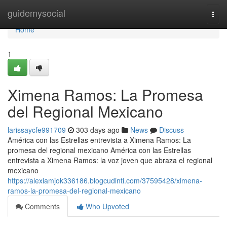
Home
guidemysocial
Togg
navi
Home
1
Ximena Ramos: La Promesa
del Regional Mexicano
larissaycfe991709
303 days ago
News
Discuss
América con las Estrellas entrevista a Ximena Ramos: La
promesa del regional mexicano América con las Estrellas
entrevista a Ximena Ramos: la voz joven que abraza el regional
mexicano
https://alexiamjok336186.blogcudinti.com/37595428/ximena-
ramos-la-promesa-del-regional-mexicano
Comments
Who Upvoted