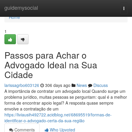
Home
guidemysocial
Togg
navi
Home
1
Passos para Achar o
Advogado Ideal na Sua
Cidade
larissagrbo603126
306 days ago
News
Discuss
A importância de contratar um advogado local Quando surge um
problema jurídico, muitas pessoas se perguntam: qual é a melhor
forma de encontrar apoio legal? A resposta quase sempre
envolve a contratação de um
https://liviausih492722.acidblog.net/68695519/formas-de-
identificar-o-advogado-certa-da-sua-região
Comments
Who Upvoted