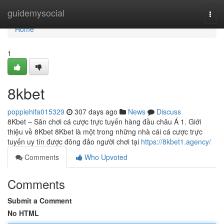
Home
guidemysocial
Togg
navi
Home
1
8kbet
poppiehifa015329
307 days ago
News
Discuss
8Kbet – Sân chơi cá cược trực tuyến hàng đầu châu Á 1. Giới
thiệu về 8Kbet 8Kbet là một trong những nhà cái cá cược trực
tuyến uy tín được đông đảo người chơi tại
https://8kbet1.agency/
Comments
Who Upvoted
Comments
Submit a Comment
No HTML