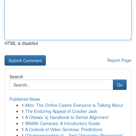
HTML is disabled
Report Page
Search
Go
Published News
1
88m: The Online Casino Everyone is Talking About
1
The Enduring Appeal of Cracker Jack
1
A Ottawa 's} Handbook to Dental Alignment
1
Wildlife Cameras: A Introductory Guide
1
A Outlook of Video Services: Predictions
1
{Opakowaniadeal.pl – Twój Optymalny Propozycja!