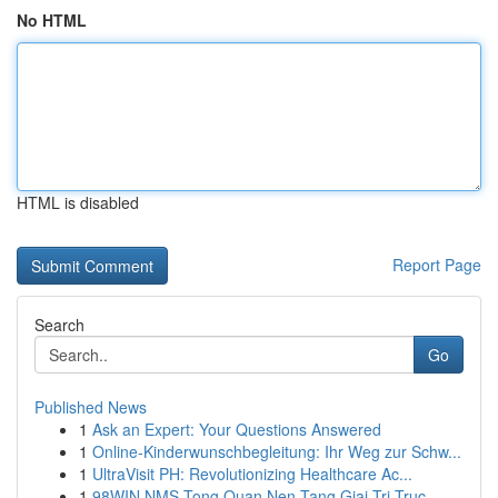
No HTML
HTML is disabled
Report Page
Search
Go
Published News
1
Ask an Expert: Your Questions Answered
1
Online-Kinderwunschbegleitung: Ihr Weg zur Schw...
1
UltraVisit PH: Revolutionizing Healthcare Ac...
1
98WIN NMS Tong Quan Nen Tang Giai Tri Truc