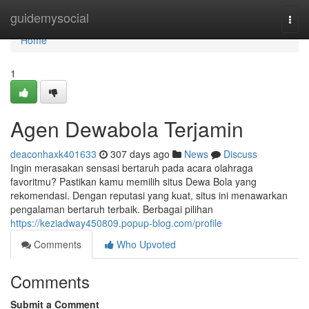
Home
guidemysocial
Togg
navi
Home
1
Agen Dewabola Terjamin
deaconhaxk401633
307 days ago
News
Discuss
Ingin merasakan sensasi bertaruh pada acara olahraga
favoritmu? Pastikan kamu memilih situs Dewa Bola yang
rekomendasi. Dengan reputasi yang kuat, situs ini menawarkan
pengalaman bertaruh terbaik. Berbagai pilihan
https://keziadway450809.popup-blog.com/profile
Comments
Who Upvoted
Comments
Submit a Comment