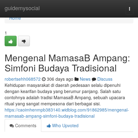
Home
guidemysocial
Togg
navi
Home
1
Mengenal MamasaB Ampang:
Simfoni Budaya Tradisional
robertsehh068572
306 days ago
News
Discuss
Kehidupan masyarakat di daerah pedesaan selalu dipenuhi
dengan kearifan budaya yang berumur panjang. Salah satu
contohnya adalah tradisi MamasaB Ampang, sebuah upacara
ritual yang sangat mempesona dari berbagai sisi.
https://caoimhenmpb383140.widblog.com/91862985/mengenal-
mamasab-ampang-simfoni-budaya-tradisional
Comments
Who Upvoted