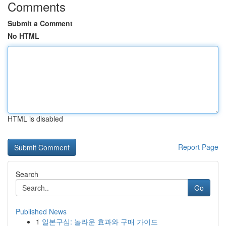
Comments
Submit a Comment
No HTML
HTML is disabled
Report Page
Search
Go
Published News
1
일본구심: 놀라운 효과와 구매 가이드