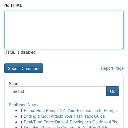
No HTML
HTML is disabled
Report Page
Search
Go
Published News
1
Rinnai Heat Pumps NZ: Your Explanation to Energ...
1
Ending a Gout Attack: Your Fast-Track Guide
1
Real-Time Forex Data: A Developer's Guide to APIs
1
Ibogaine Therapy in Canada: A Detailed Guide