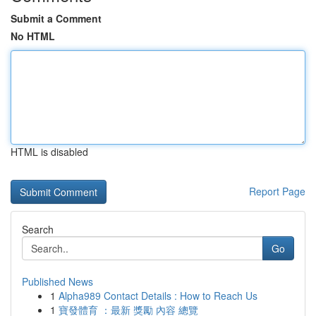
Submit a Comment
No HTML
HTML is disabled
Report Page
Search
Go
Published News
1
Alpha989 Contact Details : How to Reach Us
1
寶發體育 ：最新 獎勵 內容 總覽