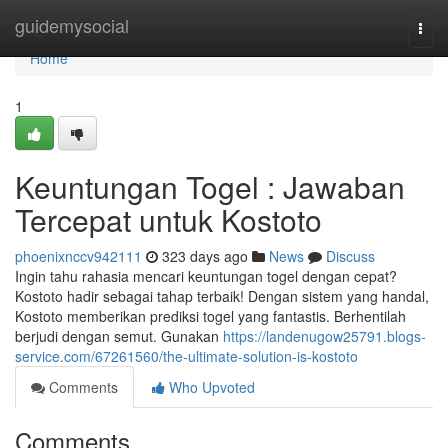
Home
guidemysocial
Togg
navi
Home
1
Keuntungan Togel : Jawaban
Tercepat untuk Kostoto
phoenixnccv942111
323 days ago
News
Discuss
Ingin tahu rahasia mencari keuntungan togel dengan cepat?
Kostoto hadir sebagai tahap terbaik! Dengan sistem yang handal,
Kostoto memberikan prediksi togel yang fantastis. Berhentilah
berjudi dengan semut. Gunakan
https://landenugow25791.blogs-
service.com/67261560/the-ultimate-solution-is-kostoto
Comments
Who Upvoted
Comments