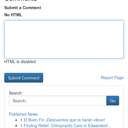
Submit a Comment
No HTML
HTML is disabled
Report Page
Search
Go
Published News
1
El Buen Fin ¡Descuentos que te harán vibrar!
1
Finding Relief: Chiropractic Care in Edwardsvil...